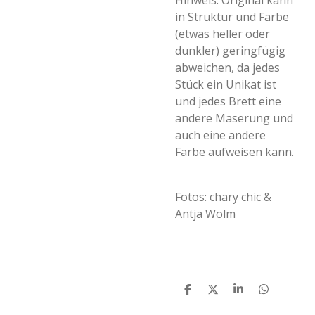
Hinweis: Original kann
in Struktur und Farbe
(etwas heller oder
dunkler) geringfügig
abweichen, da jedes
Stück ein Unikat ist
und jedes Brett eine
andere Maserung und
auch eine andere
Farbe aufweisen kann.
Fotos: chary chic &
Antja Wolm
T
T
T
T
e
e
e
e