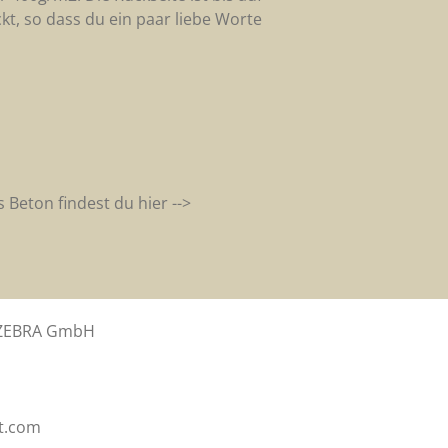
kt, so dass du ein paar liebe Worte
Beton findest du hier -->
NZEBRA GmbH
tt.com