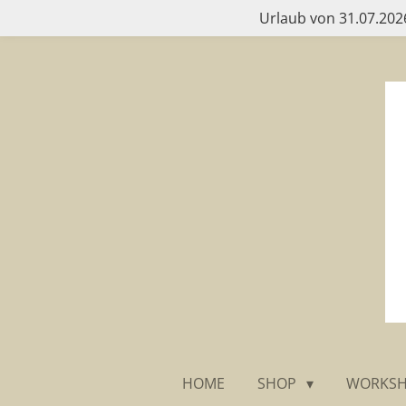
Urlaub von 31.07.2026
Zum
Hauptinhalt
springen
HOME
SHOP
WORKS