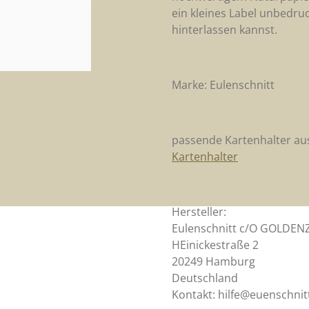
ein kleines Label unbedruc
hinterlassen kannst.
Marke: Eulenschnitt
passende Kartenhalter aus 
Kartenhalter
Hersteller:
Eulenschnitt c/O GOLDE
HEinickestraße 2
20249 Hamburg
Deutschland
Kontakt: hilfe@euenschni