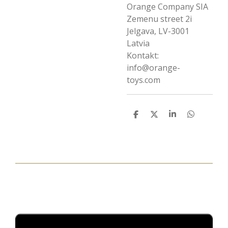
Orange Company SIA
Zemenu street 2i
Jelgava, LV-3001
Latvia
Kontakt:
info@orange-
toys.com
T
T
T
T
e
e
e
e
i
i
i
i
l
l
l
l
e
e
e
e
n
n
n
n