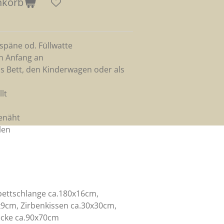
nkorb
nspäne od. Füllwatte
on Anfang an
as Bett,
den Kinderwagen oder als
lt
genäht
len
bettschlange ca.180x16cm,
x9cm, Zirbenkissen ca.30x30cm,
ecke ca.90x70cm