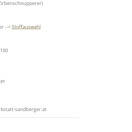
 Zirbenschnupperer)
er -->
Stoffauswahl
 100
ger
rkstatt-sandberger.at