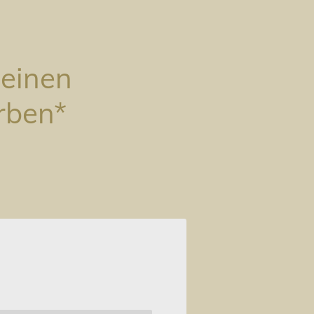
deinen
rben*