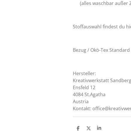
(alles waschbar außer
Stoffauswahl findest du hi
Bezug / Okö-Tex Standard
Hersteller:
Kreativwerkstatt Sandber
Ensfeld 12
4084 St.Agatha
Austria
Kontakt: office@kreativwe
T
T
T