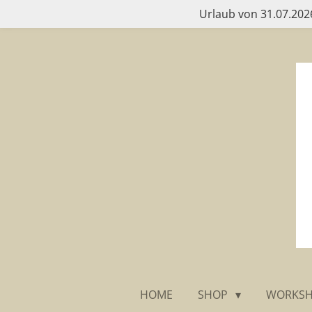
Urlaub von 31.07.2026
Zum
Hauptinhalt
springen
HOME
SHOP
WORKS