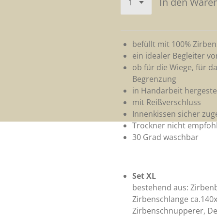
In den Ware
befüllt mit 100% Zirbe
ein idealer Begleiter v
ob für die Wiege, für d
Begrenzung
in Handarbeit hergestel
mit Reißverschluss
Innenkissen sicher zu
Trockner nicht empfoh
30 Grad waschbar
Set XL
bestehend aus: Zirben
Zirbenschlange ca.140
Zirbenschnupperer, D