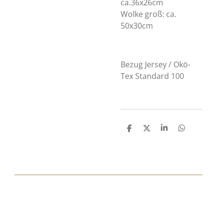
ca.36x26cm
Wolke groß: ca.
50x30cm
Bezug Jersey / Okö-
Tex Standard 100
T
T
T
T
e
e
e
e
i
i
i
i
l
l
l
l
e
e
e
e
n
n
n
n