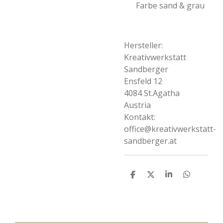
Farbe sand & grau
Hersteller:
Kreativwerkstatt
Sandberger
Ensfeld 12
4084 St.Agatha
Austria
Kontakt:
office@kreativwerkstatt-
sandberger.at
T
T
T
T
e
e
e
e
i
i
i
i
l
l
l
l
e
e
e
e
n
n
n
n