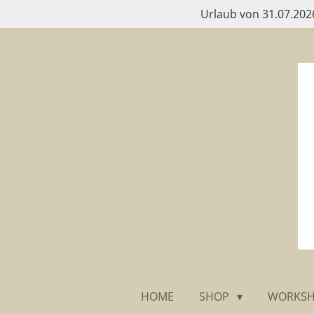
Urlaub von 31.07.2026
Zum
Hauptinhalt
springen
HOME
SHOP
WORKS