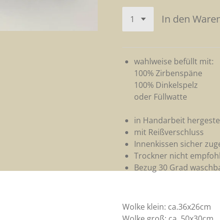
In den Ware
wahlweise befüllt mit:
100% Zirbenspäne
100% Dinkelspelz
oder Füllwatte
in Handarbeit hergestel
mit Reißverschluss
Innenkissen sicher zu
Trockner nicht empfoh
Bezug 30 Grad waschb
Wolke klein: ca.36x26cm
Wolke groß: ca. 50x30cm