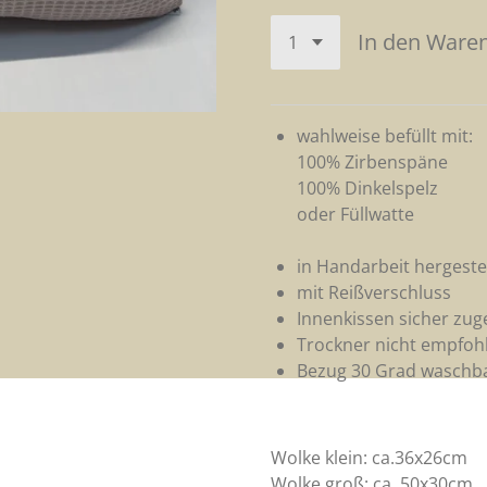
In den Ware
wahlweise befüllt mit:
100% Zirbenspäne
100% Dinkelspelz
oder Füllwatte
in Handarbeit hergestel
mit Reißverschluss
Innenkissen sicher zu
Trockner nicht empfoh
Bezug 30 Grad waschb
Wolke klein: ca.36x26cm
Wolke groß: ca. 50x30cm