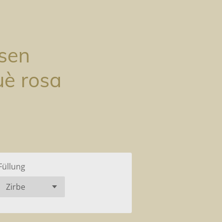
sen
uè rosa
Füllung