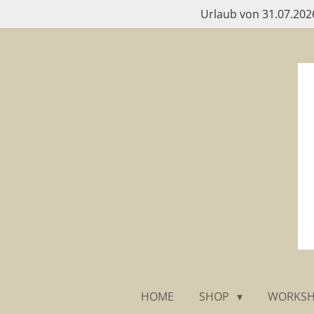
Urlaub von 31.07.2026
Zum
Hauptinhalt
springen
HOME
SHOP
WORKS