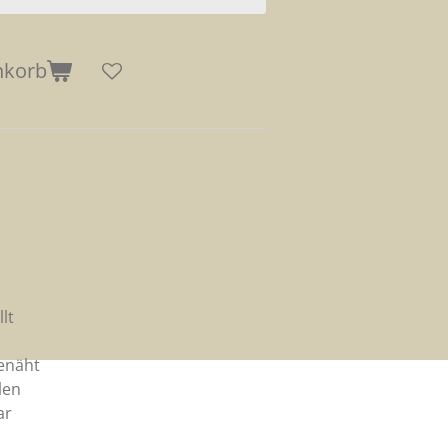
nkorb
lt
genäht
len
ar