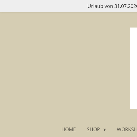
Urlaub von 31.07.2026
Zum
Hauptinhalt
springen
HOME
SHOP
WORKS