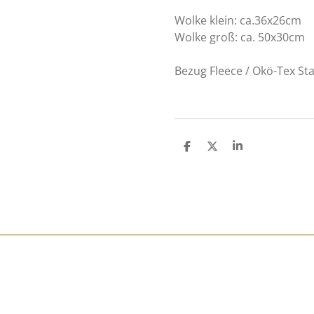
Wolke klein: ca.36x26cm
Wolke groß: ca. 50x30cm
Bezug Fleece / Okö-Tex St
T
T
T
e
e
e
i
i
i
l
l
l
e
e
e
n
n
n