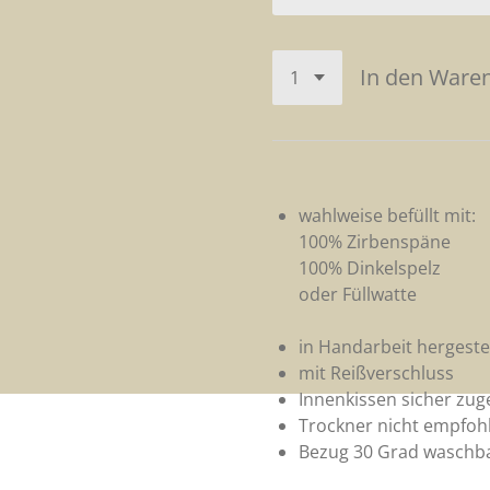
In den Ware
wahlweise befüllt mit:
100% Zirbenspäne
100% Dinkelspelz
oder Füllwatte
in Handarbeit hergestel
mit Reißverschluss
Innenkissen sicher zu
Trockner nicht empfoh
Bezug 30 Grad waschb