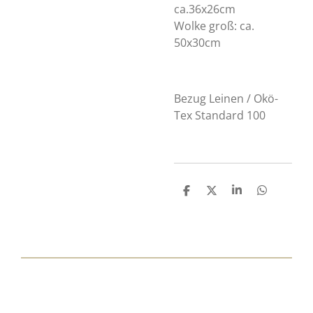
ca.36x26cm
Wolke groß: ca.
50x30cm
Bezug Leinen / Okö-
Tex Standard 100
T
T
T
T
e
e
e
e
i
i
i
i
l
l
l
l
e
e
e
e
n
n
n
n