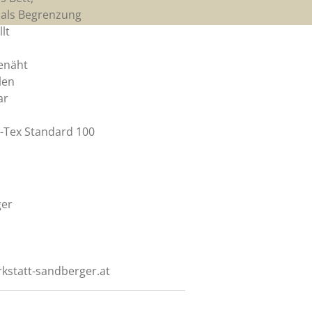
 als Begrenzung
lt
genäht
len
ar
ö-Tex Standard 100
ger
rkstatt-sandberger.at