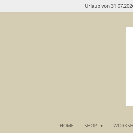
Urlaub von 31.07.2026
Zum
Hauptinhalt
springen
HOME
SHOP
WORKS