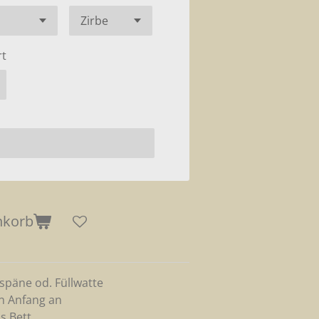
rt
nkorb
nspäne od. Füllwatte
on Anfang an
s Bett,