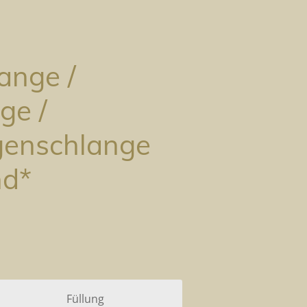
ange /
ge /
enschlange
nd*
Füllung