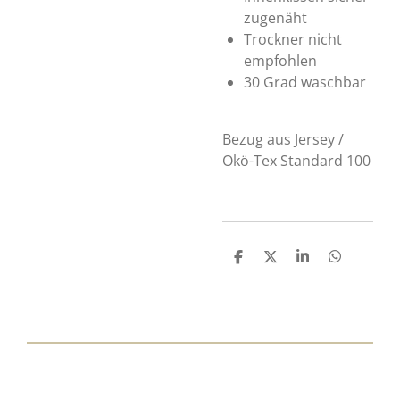
zugenäht
Trockner nicht
empfohlen
30 Grad waschbar
Bezug aus Jersey /
Okö-Tex Standard 100
T
T
T
T
e
e
e
e
i
i
i
i
l
l
l
l
e
e
e
e
n
n
n
n