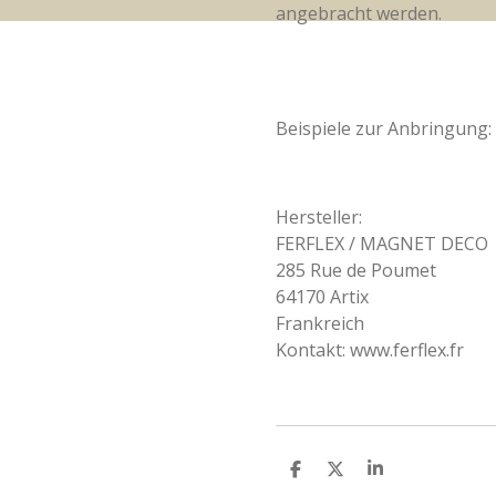
angebracht werden.
Beispiele zur Anbringung: 
Hersteller:
FERFLEX /
MAGNET DECO
285 Rue de Poumet
64170 Artix
Frankreich
Kontakt: www.ferflex.fr
T
T
T
e
e
e