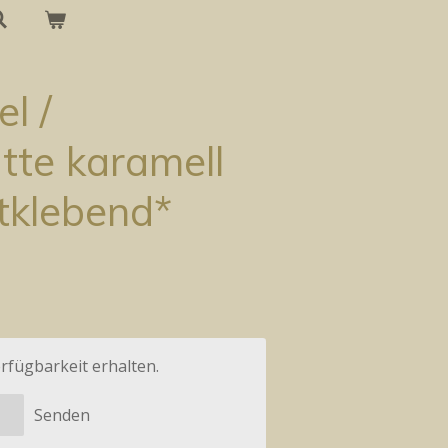
l /
te karamell
tklebend*
rfügbarkeit erhalten.
Senden