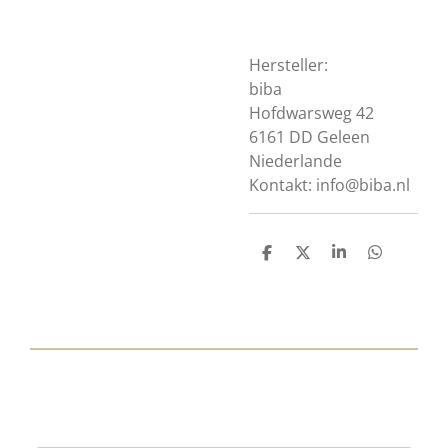
Hersteller:
biba
Hofdwarsweg 42
6161 DD Geleen
Niederlande
Kontakt: info@biba.nl
T
T
T
T
e
e
e
e
i
i
i
i
l
l
l
l
e
e
e
e
n
n
n
n