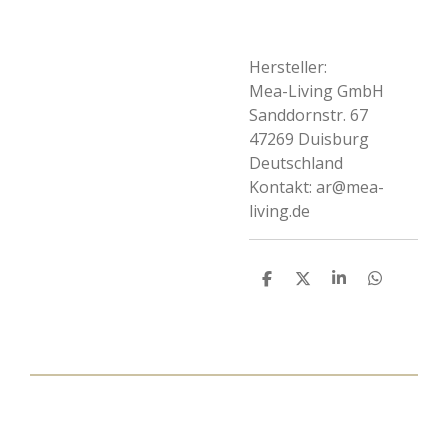
Hersteller:
Mea-Living GmbH
Sanddornstr. 67
47269 Duisburg
Deutschland
Kontakt:
ar@mea-
living.de
T
T
T
T
e
e
e
e
i
i
i
i
l
l
l
l
e
e
e
e
n
n
n
n