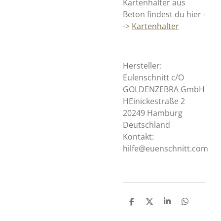
Kartenhalter aus
Beton findest du hier -
->
Kartenhalter
Hersteller:
Eulenschnitt c/O
GOLDENZEBRA GmbH
HEinickestraße 2
20249 Hamburg
Deutschland
Kontakt:
hilfe@euenschnitt.com
T
T
T
T
e
e
e
e
i
i
i
i